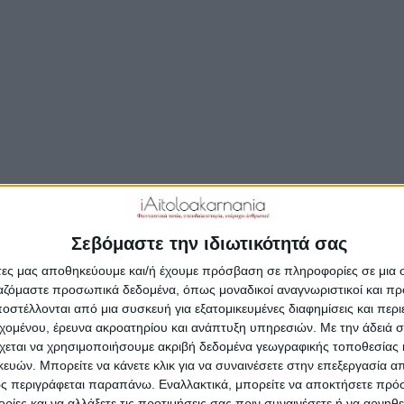
ν υπερκομματικό συνδυασμό του Δημήτρη Τραπεζιώτη «
ό & Πράσινο» είναι υποψήφιος ο Γιάννης Σελιμάς
τάμενος της Μονάδας Διαχείρισης Εθνικού Πάρκου
ογγίου & Προστατευόμενων περιοχών Δυτικής Στερεάς
ς.
οίνωση της υποψηφιότητάς του:
Σεβόμαστε την ιδιωτικότητά σας
οτικές εκλογές στις 8 Οκτωβρίου αποτελούν ένα κρίσιμο
άτες μας αποθηκεύουμε και/ή έχουμε πρόσβαση σε πληροφορίες σε μια
δρόμι για την δημοκρατική και προοδευτική συνέχεια τ
ργαζόμαστε προσωπικά δεδομένα, όπως μοναδικοί αναγνωριστικοί και 
στέλλονται από μια συσκευή για εξατομικευμένες διαφημίσεις και περ
ο Αγρίνιο βρίσκεται σε ένα ιστορικό μεταίχμιο, ή θα απο
εχομένου, έρευνα ακροατηρίου και ανάπτυξη υπηρεσιών.
Με την άδειά σα
η που του αξίζει στον χάρτη της χώρας ή θα καταλήξει μι
χεται να χρησιμοποιήσουμε ακριβή δεδομένα γεωγραφικής τοποθεσίας 
ακή κωμόπολη. Η φθίνουσα πορεία του οικονομικά, αναπτ
ών. Μπορείτε να κάνετε κλικ για να συναινέσετε στην επεξεργασία απ
λλοντικά , πολιτιστικά, πληθυσμιακά και παραγωγικά απα
ς περιγράφεται παραπάνω. Εναλλακτικά, μπορείτε να αποκτήσετε πρό
ίες και να αλλάξετε τις προτιμήσεις σας πριν συναινέσετε ή να αρνηθεί