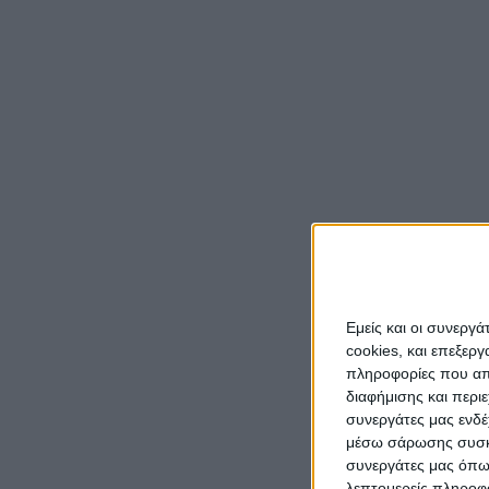
Με το
Ανοιχτ
προϊσ
Μεσολ
Ελλάδα
Η ανακ
Οι δημ
Εμείς και οι συνεργ
σταυρο
cookies, και επεξε
πληροφορίες που απο
μας. Τ
διαφήμισης και περι
τη θέσ
συνεργάτες μας ενδέ
επαρχι
μέσω σάρωσης συσκευ
περιβα
συνεργάτες μας όπω
λεπτομερείς πληροφορ