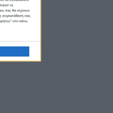
ή την
αιτεί τη
οτικός
εις σας θα ισχύουν
μήτρη
 τη συγκατάθεσή σας
ε
ορρήτου" στο κάτω
ται να
,
ολήσεις
ενώ
άσινη
ής.