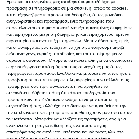
Εμείς και οι συνεργάτες μας αποθηκεύουμε και/ή έχουμε
πρόσβαση σε πληροφορίες σε μια συσκευή, όπως τα cookies,
και επεξεργαζόμαστε προσωπικά δεδομένα, όπως μοναδικοί
ΠΟΛΙΤΙΣΜΌΣ
αναγνωριστικοί και προσαρμοσμένες πληροφορίες που
αποστέλλονται από μια συσκευή για εξατομικευμένες διαφημίσεις
και περιεχόμενο, μέτρηση διαφήμισης και περιεχομένου, έρευνα
ακροατηρίου και ανάπτυξη υπηρεσιών.
Με την άδειά σας, εμείς
ΕΚΔΗΛΩΣΕΙΣ
ΜΟΥΣΙΚΗ
ΔΙΑΚΡΙΣΕΙΣ
και οι συνεργάτες μας ενδέχεται να χρησιμοποιήσουμε ακριβή
δεδομένα γεωγραφικής τοποθεσίας και ταυτοποίησης μέσω
σάρωσης συσκευών. Μπορείτε να κάνετε κλικ για να συναινέσετε
ΕΘΙΜΑ
ΒΙΒΛΙΟ
στην επεξεργασία από εμάς και τους συνεργάτες μας όπως
περιγράφεται παραπάνω. Εναλλακτικά, μπορείτε να αποκτήσετε
πρόσβαση σε πιο λεπτομερείς πληροφορίες και να αλλάξετε τις
προτιμήσεις σας πριν συναινέσετε ή να αρνηθείτε να
ΙΣΤΟΡΊΑ
ΑΠΌΨΕΙΣ
ΠΡΌΣΩΠΑ
ΣΥΝΕΝΤΕΎΞΕΙΣ
|
συναινέσετε.
Λάβετε υπόψη ότι κάποια επεξεργασία των
προσωπικών σας δεδομένων ενδέχεται να μην απαιτεί τη
συγκατάθεσή σας, αλλά έχετε το δικαίωμα να αρνηθείτε αυτήν
ΚΑΤΆΛΟΓΟΣ ΕΠΑΓΓΕΛΜΑΤΙΏΝ
την επεξεργασία. Οι προτιμήσεις σας θα ισχύουν μόνο για αυτόν
τον ιστότοπο. Μπορείτε να αλλάξετε τις προτιμήσεις σας ή να
ανακαλέσετε τη συγκατάθεσή σας ανά πάσα στιγμή
επιστρέφοντας σε αυτόν τον ιστότοπο και κάνοντας κλικ στο
κουμπί "Απορρήτου" στο κάτω μέρος της ιστοσελίδας.