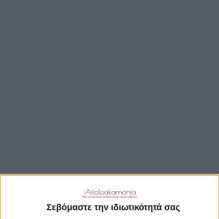
ΒΟΥΛΉ
ΔΉΜΟΙ
ΠΕΡΙΦΈΡΕΙΑ
TRAVEL GUIDE
ΑΞΙΟΘΕΑΤΑ
ΑΡΧΑΙΟΛΟΓΙΚΟΊ ΧΏΡΟΙ
ΚΆΣΤΡΑ
ΓΕΦΎΡΙΑ
ΠΑΡΑΛΊΕΣ
ΛΊΜΝΕΣ
ΓΑΣΤΡΟΝΟΜΙΑ
ΕΞΟΔΟΣ
ΔΡΑΣΤΗΡΙΟΤΗΤΕΣ
Σεβόμαστε την ιδιωτικότητά σας