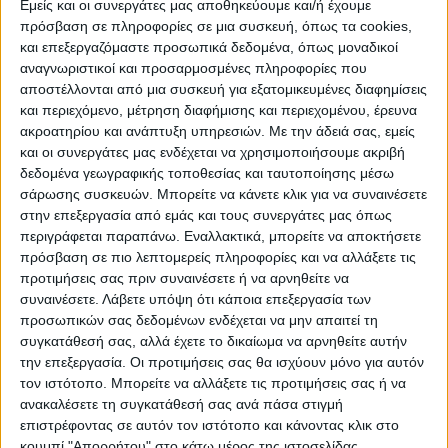
ΠΡΟΟΡΙΣΜΟΊ
ΟΙΚΟΤΟΥΡΙΣΜΟΣ
Εμείς και οι συνεργάτες μας αποθηκεύουμε και/ή έχουμε
πρόσβαση σε πληροφορίες σε μια συσκευή, όπως τα cookies,
και επεξεργαζόμαστε προσωπικά δεδομένα, όπως μοναδικοί
αναγνωριστικοί και προσαρμοσμένες πληροφορίες που
ΠΟΛΙΤΙΣΜΌΣ
αποστέλλονται από μια συσκευή για εξατομικευμένες διαφημίσεις
και περιεχόμενο, μέτρηση διαφήμισης και περιεχομένου, έρευνα
ακροατηρίου και ανάπτυξη υπηρεσιών.
Με την άδειά σας, εμείς
ΕΚΔΗΛΩΣΕΙΣ
ΜΟΥΣΙΚΗ
ΔΙΑΚΡΙΣΕΙΣ
και οι συνεργάτες μας ενδέχεται να χρησιμοποιήσουμε ακριβή
δεδομένα γεωγραφικής τοποθεσίας και ταυτοποίησης μέσω
σάρωσης συσκευών. Μπορείτε να κάνετε κλικ για να συναινέσετε
στην επεξεργασία από εμάς και τους συνεργάτες μας όπως
ΕΘΙΜΑ
ΒΙΒΛΙΟ
περιγράφεται παραπάνω. Εναλλακτικά, μπορείτε να αποκτήσετε
πρόσβαση σε πιο λεπτομερείς πληροφορίες και να αλλάξετε τις
προτιμήσεις σας πριν συναινέσετε ή να αρνηθείτε να
συναινέσετε.
Λάβετε υπόψη ότι κάποια επεξεργασία των
ΙΣΤΟΡΊΑ
ΑΠΌΨΕΙΣ
ΠΡΌΣΩΠΑ
ΣΥΝΕΝΤΕΎΞΕΙΣ
|
προσωπικών σας δεδομένων ενδέχεται να μην απαιτεί τη
συγκατάθεσή σας, αλλά έχετε το δικαίωμα να αρνηθείτε αυτήν
την επεξεργασία. Οι προτιμήσεις σας θα ισχύουν μόνο για αυτόν
ΚΑΤΆΛΟΓΟΣ ΕΠΑΓΓΕΛΜΑΤΙΏΝ
τον ιστότοπο. Μπορείτε να αλλάξετε τις προτιμήσεις σας ή να
ανακαλέσετε τη συγκατάθεσή σας ανά πάσα στιγμή
επιστρέφοντας σε αυτόν τον ιστότοπο και κάνοντας κλικ στο
κουμπί "Απορρήτου" στο κάτω μέρος της ιστοσελίδας.