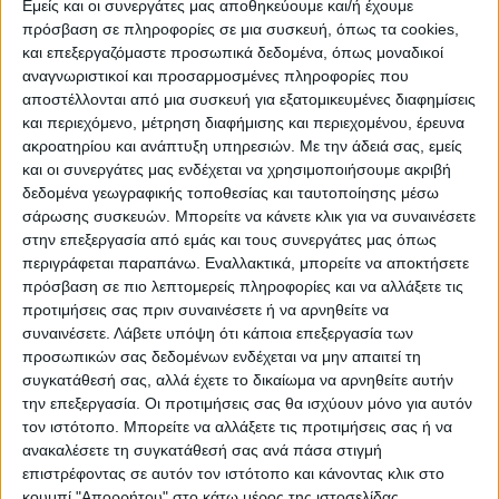
ΠΡΟΟΡΙΣΜΟΊ
ΟΙΚΟΤΟΥΡΙΣΜΟΣ
Εμείς και οι συνεργάτες μας αποθηκεύουμε και/ή έχουμε
πρόσβαση σε πληροφορίες σε μια συσκευή, όπως τα cookies,
και επεξεργαζόμαστε προσωπικά δεδομένα, όπως μοναδικοί
αναγνωριστικοί και προσαρμοσμένες πληροφορίες που
ΠΟΛΙΤΙΣΜΌΣ
αποστέλλονται από μια συσκευή για εξατομικευμένες διαφημίσεις
και περιεχόμενο, μέτρηση διαφήμισης και περιεχομένου, έρευνα
ακροατηρίου και ανάπτυξη υπηρεσιών.
Με την άδειά σας, εμείς
ΕΚΔΗΛΩΣΕΙΣ
ΜΟΥΣΙΚΗ
ΔΙΑΚΡΙΣΕΙΣ
και οι συνεργάτες μας ενδέχεται να χρησιμοποιήσουμε ακριβή
δεδομένα γεωγραφικής τοποθεσίας και ταυτοποίησης μέσω
σάρωσης συσκευών. Μπορείτε να κάνετε κλικ για να συναινέσετε
στην επεξεργασία από εμάς και τους συνεργάτες μας όπως
ΕΘΙΜΑ
ΒΙΒΛΙΟ
περιγράφεται παραπάνω. Εναλλακτικά, μπορείτε να αποκτήσετε
πρόσβαση σε πιο λεπτομερείς πληροφορίες και να αλλάξετε τις
προτιμήσεις σας πριν συναινέσετε ή να αρνηθείτε να
συναινέσετε.
Λάβετε υπόψη ότι κάποια επεξεργασία των
ΙΣΤΟΡΊΑ
ΑΠΌΨΕΙΣ
ΠΡΌΣΩΠΑ
ΣΥΝΕΝΤΕΎΞΕΙΣ
|
προσωπικών σας δεδομένων ενδέχεται να μην απαιτεί τη
συγκατάθεσή σας, αλλά έχετε το δικαίωμα να αρνηθείτε αυτήν
την επεξεργασία. Οι προτιμήσεις σας θα ισχύουν μόνο για αυτόν
ΚΑΤΆΛΟΓΟΣ ΕΠΑΓΓΕΛΜΑΤΙΏΝ
τον ιστότοπο. Μπορείτε να αλλάξετε τις προτιμήσεις σας ή να
ανακαλέσετε τη συγκατάθεσή σας ανά πάσα στιγμή
επιστρέφοντας σε αυτόν τον ιστότοπο και κάνοντας κλικ στο
κουμπί "Απορρήτου" στο κάτω μέρος της ιστοσελίδας.