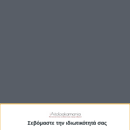
ΒΟΥΛΉ
ΔΉΜΟΙ
ΠΕΡΙΦΈΡΕΙΑ
TRAVEL GUIDE
ΑΞΙΟΘΕΑΤΑ
ΑΡΧΑΙΟΛΟΓΙΚΟΊ ΧΏΡΟΙ
ΚΆΣΤΡΑ
ΓΕΦΎΡΙΑ
ΠΑΡΑΛΊΕΣ
ΛΊΜΝΕΣ
ΓΑΣΤΡΟΝΟΜΙΑ
ΕΞΟΔΟΣ
ΔΡΑΣΤΗΡΙΟΤΗΤΕΣ
Σεβόμαστε την ιδιωτικότητά σας