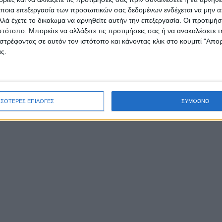
ποια επεξεργασία των προσωπικών σας δεδομένων ενδέχεται να μην απ
λά έχετε το δικαίωμα να αρνηθείτε αυτήν την επεξεργασία. Οι προτιμήσ
ιστότοπο. Μπορείτε να αλλάξετε τις προτιμήσεις σας ή να ανακαλέσετε
στρέφοντας σε αυτόν τον ιστότοπο και κάνοντας κλικ στο κουμπί "Απ
ς.
ΣΣΟΤΕΡΕΣ ΕΠΙΛΟΓΕΣ
ΣΥΜΦΩΝΩ
 οι γονείς και τα παιδιά της συγκεκριμένης τάξης έχου
 άτυπη καραντίνα περιμένοντας τις οδηγίες των υγειον
.