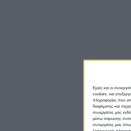
Οι δια
Κατοχή
προστα
Σύμφων
Σχολεί
διαδοχ
δίδασκ
χώρου
Τις επ
κάνουν
Εμείς και οι συνεργ
στους 
cookies, και επεξε
φόβοι 
πληροφορίες που απο
μπορού
διαφήμισης και περι
συνεργάτες μας ενδέ
ομάδες
μέσω σάρωσης συσκευ
συνεργάτες μας όπω
λεπτομερείς πληροφορ