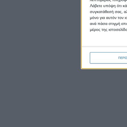
Λάβετε υπόψη ότι κά
συγκατάθεσή σας, αλ
μόνο για αυτόν τον 
ανά πάσα στιγμή επι
μέρος της ιστοσελίδα
ΡΟΉ ΕΙΔΉΣΕΩΝ
ΠΕΡΙ
Δεύτερη θέση σε ημιορεινό
αγώνα στην Αρκαδία για τον
Πάντως
Παναγιώτη Κατσάρη από το
σε μια
Αιτωλικό
αρχών
Μύτικας: Το γραφικό
παραθαλάσσιο ψαροχώρι της
Αιτωλοακαρνανίας