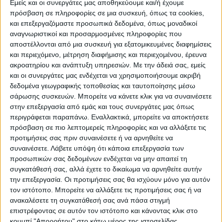
Εμείς και οι συνεργάτες μας αποθηκεύουμε και/ή έχουμε
πρόσβαση σε πληροφορίες σε μια συσκευή, όπως τα cookies,
και επεξεργαζόμαστε προσωπικά δεδομένα, όπως μοναδικοί
ΠΟΛΙΤΙΣΜΌΣ
αναγνωριστικοί και προσαρμοσμένες πληροφορίες που
αποστέλλονται από μια συσκευή για εξατομικευμένες διαφημίσεις
και περιεχόμενο, μέτρηση διαφήμισης και περιεχομένου, έρευνα
ακροατηρίου και ανάπτυξη υπηρεσιών.
Με την άδειά σας, εμείς
ΕΚΔΗΛΩΣΕΙΣ
ΜΟΥΣΙΚΗ
ΔΙΑΚΡΙΣΕΙΣ
και οι συνεργάτες μας ενδέχεται να χρησιμοποιήσουμε ακριβή
δεδομένα γεωγραφικής τοποθεσίας και ταυτοποίησης μέσω
σάρωσης συσκευών. Μπορείτε να κάνετε κλικ για να συναινέσετε
ΕΘΙΜΑ
ΒΙΒΛΙΟ
στην επεξεργασία από εμάς και τους συνεργάτες μας όπως
περιγράφεται παραπάνω. Εναλλακτικά, μπορείτε να αποκτήσετε
πρόσβαση σε πιο λεπτομερείς πληροφορίες και να αλλάξετε τις
προτιμήσεις σας πριν συναινέσετε ή να αρνηθείτε να
ΙΣΤΟΡΊΑ
ΑΠΌΨΕΙΣ
ΠΡΌΣΩΠΑ
ΣΥΝΕΝΤΕΎΞΕΙΣ
|
συναινέσετε.
Λάβετε υπόψη ότι κάποια επεξεργασία των
προσωπικών σας δεδομένων ενδέχεται να μην απαιτεί τη
συγκατάθεσή σας, αλλά έχετε το δικαίωμα να αρνηθείτε αυτήν
ΚΑΤΆΛΟΓΟΣ ΕΠΑΓΓΕΛΜΑΤΙΏΝ
την επεξεργασία. Οι προτιμήσεις σας θα ισχύουν μόνο για αυτόν
τον ιστότοπο. Μπορείτε να αλλάξετε τις προτιμήσεις σας ή να
ανακαλέσετε τη συγκατάθεσή σας ανά πάσα στιγμή
επιστρέφοντας σε αυτόν τον ιστότοπο και κάνοντας κλικ στο
κουμπί "Απορρήτου" στο κάτω μέρος της ιστοσελίδας.