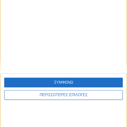
ΔΉΜΟΙ
Αφαλάτωση; Μαγγάνιο; Θείο; Ποιο το πρόβλημα
του Νερού του Νεοχωρίου;
ΣΥΜΦΩΝΩ
ΠΕΡΙΣΣΟΤΕΡΕΣ ΕΠΙΛΟΓΕΣ
Πολιτιστικό Καλοκαίρι 2026: Το πρόγραμμα
εκδηλώσεων του Αυγούστου στον Δήμο Ακτίου –
Βόνιτσας
Απέραντη χωματερή ο Δήμος Ξηρομέρου – Η εικόνα