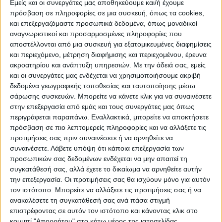
Εμείς και οι συνεργάτες μας αποθηκεύουμε και/ή έχουμε
πρόσβαση σε πληροφορίες σε μια συσκευή, όπως τα cookies,
ΠΟΛΙΤΙΣΜΌΣ
και επεξεργαζόμαστε προσωπικά δεδομένα, όπως μοναδικοί
αναγνωριστικοί και προσαρμοσμένες πληροφορίες που
αποστέλλονται από μια συσκευή για εξατομικευμένες διαφημίσεις
και περιεχόμενο, μέτρηση διαφήμισης και περιεχομένου, έρευνα
ΕΚΔΗΛΩΣΕΙΣ
ΜΟΥΣΙΚΗ
ΔΙΑΚΡΙΣΕΙΣ
ακροατηρίου και ανάπτυξη υπηρεσιών.
Με την άδειά σας, εμείς
και οι συνεργάτες μας ενδέχεται να χρησιμοποιήσουμε ακριβή
δεδομένα γεωγραφικής τοποθεσίας και ταυτοποίησης μέσω
ΕΘΙΜΑ
ΒΙΒΛΙΟ
σάρωσης συσκευών. Μπορείτε να κάνετε κλικ για να συναινέσετε
στην επεξεργασία από εμάς και τους συνεργάτες μας όπως
περιγράφεται παραπάνω. Εναλλακτικά, μπορείτε να αποκτήσετε
πρόσβαση σε πιο λεπτομερείς πληροφορίες και να αλλάξετε τις
ΙΣΤΟΡΊΑ
ΑΠΌΨΕΙΣ
ΠΡΌΣΩΠΑ
ΣΥΝΕΝΤΕΎΞΕΙΣ
|
προτιμήσεις σας πριν συναινέσετε ή να αρνηθείτε να
συναινέσετε.
Λάβετε υπόψη ότι κάποια επεξεργασία των
προσωπικών σας δεδομένων ενδέχεται να μην απαιτεί τη
ΚΑΤΆΛΟΓΟΣ ΕΠΑΓΓΕΛΜΑΤΙΏΝ
συγκατάθεσή σας, αλλά έχετε το δικαίωμα να αρνηθείτε αυτήν
την επεξεργασία. Οι προτιμήσεις σας θα ισχύουν μόνο για αυτόν
τον ιστότοπο. Μπορείτε να αλλάξετε τις προτιμήσεις σας ή να
ανακαλέσετε τη συγκατάθεσή σας ανά πάσα στιγμή
Ετικέτα:
επιστρέφοντας σε αυτόν τον ιστότοπο και κάνοντας κλικ στο
κουμπί "Απορρήτου" στο κάτω μέρος της ιστοσελίδας.