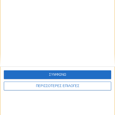
ΔΉΜΟΙ
Αφαλάτωση; Μαγγάνιο; Θείο; Ποιο το πρόβλημα
του Νερού του Νεοχωρίου;
Πολιτιστικό Καλοκαίρι 2026: Το πρόγραμμα
ΣΥΜΦΩΝΩ
εκδηλώσεων του Αυγούστου στον Δήμο Ακτίου –
Βόνιτσας
ΠΕΡΙΣΣΟΤΕΡΕΣ ΕΠΙΛΟΓΕΣ
Απέραντη χωματερή ο Δήμος Ξηρομέρου – Η εικόνα
εγκατάλειψης δεν κρύβεται άλλο