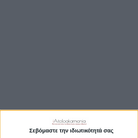
TRAVEL GUIDE
ΑΞΙΟΘΕΑΤΑ
ΑΡΧΑΙΟΛΟΓΙΚΟΊ ΧΏΡΟΙ
ΚΆΣΤΡΑ
ΓΕΦΎΡΙΑ
ΠΑΡΑΛΊΕΣ
ΛΊΜΝΕΣ
ΓΑΣΤΡΟΝΟΜΙΑ
ΕΞΟΔΟΣ
ΔΡΑΣΤΗΡΙΟΤΗΤΕΣ
ΠΡΟΟΡΙΣΜΟΊ
ΟΙΚΟΤΟΥΡΙΣΜΟΣ
Σεβόμαστε την ιδιωτικότητά σας