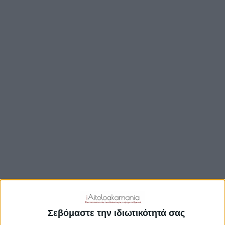
ΒΟΥΛΉ
ΔΉΜΟΙ
ΠΕΡΙΦΈΡΕΙΑ
TRAVEL GUIDE
ΑΞΙΟΘΕΑΤΑ
ΑΡΧΑΙΟΛΟΓΙΚΟΊ ΧΏΡΟΙ
ΚΆΣΤΡΑ
ΓΕΦΎΡΙΑ
ΠΑΡΑΛΊΕΣ
ΛΊΜΝΕΣ
ΓΑΣΤΡΟΝΟΜΙΑ
ΕΞΟΔΟΣ
ΔΡΑΣΤΗΡΙΟΤΗΤΕΣ
Σεβόμαστε την ιδιωτικότητά σας