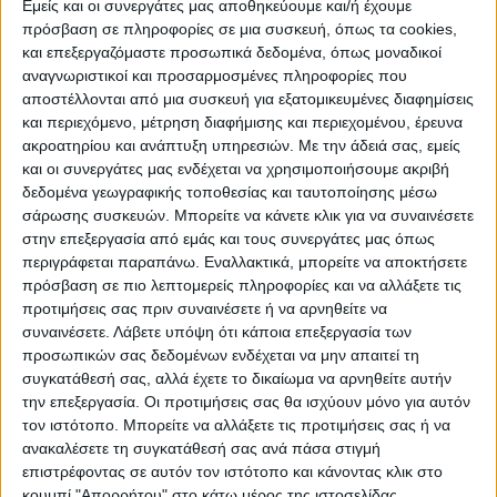
ΠΡΟΟΡΙΣΜΟΊ
ΟΙΚΟΤΟΥΡΙΣΜΟΣ
Εμείς και οι συνεργάτες μας αποθηκεύουμε και/ή έχουμε
πρόσβαση σε πληροφορίες σε μια συσκευή, όπως τα cookies,
και επεξεργαζόμαστε προσωπικά δεδομένα, όπως μοναδικοί
αναγνωριστικοί και προσαρμοσμένες πληροφορίες που
ΠΟΛΙΤΙΣΜΌΣ
αποστέλλονται από μια συσκευή για εξατομικευμένες διαφημίσεις
και περιεχόμενο, μέτρηση διαφήμισης και περιεχομένου, έρευνα
ακροατηρίου και ανάπτυξη υπηρεσιών.
Με την άδειά σας, εμείς
ΕΚΔΗΛΩΣΕΙΣ
ΜΟΥΣΙΚΗ
ΔΙΑΚΡΙΣΕΙΣ
και οι συνεργάτες μας ενδέχεται να χρησιμοποιήσουμε ακριβή
δεδομένα γεωγραφικής τοποθεσίας και ταυτοποίησης μέσω
σάρωσης συσκευών. Μπορείτε να κάνετε κλικ για να συναινέσετε
στην επεξεργασία από εμάς και τους συνεργάτες μας όπως
ΕΘΙΜΑ
ΒΙΒΛΙΟ
περιγράφεται παραπάνω. Εναλλακτικά, μπορείτε να αποκτήσετε
πρόσβαση σε πιο λεπτομερείς πληροφορίες και να αλλάξετε τις
προτιμήσεις σας πριν συναινέσετε ή να αρνηθείτε να
συναινέσετε.
Λάβετε υπόψη ότι κάποια επεξεργασία των
ΙΣΤΟΡΊΑ
ΑΠΌΨΕΙΣ
ΠΡΌΣΩΠΑ
ΣΥΝΕΝΤΕΎΞΕΙΣ
|
προσωπικών σας δεδομένων ενδέχεται να μην απαιτεί τη
συγκατάθεσή σας, αλλά έχετε το δικαίωμα να αρνηθείτε αυτήν
την επεξεργασία. Οι προτιμήσεις σας θα ισχύουν μόνο για αυτόν
ΚΑΤΆΛΟΓΟΣ ΕΠΑΓΓΕΛΜΑΤΙΏΝ
τον ιστότοπο. Μπορείτε να αλλάξετε τις προτιμήσεις σας ή να
ανακαλέσετε τη συγκατάθεσή σας ανά πάσα στιγμή
επιστρέφοντας σε αυτόν τον ιστότοπο και κάνοντας κλικ στο
κουμπί "Απορρήτου" στο κάτω μέρος της ιστοσελίδας.