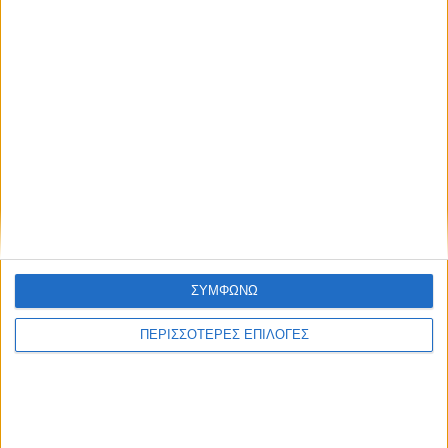
ΔΉΜΟΙ
ΣΥΜΦΩΝΩ
Αφαλάτωση; Μαγγάνιο; Θείο; Ποιο το πρόβλημα
ΠΕΡΙΣΣΟΤΕΡΕΣ ΕΠΙΛΟΓΕΣ
του Νερού του Νεοχωρίου;
Πολιτιστικό Καλοκαίρι 2026: Το πρόγραμμα
εκδηλώσεων του Αυγούστου στον Δήμο Ακτίου –
Βόνιτσας