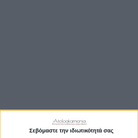
ΒΟΥΛΉ
ΔΉΜΟΙ
ΠΕΡΙΦΈΡΕΙΑ
TRAVEL GUIDE
ΑΞΙΟΘΕΑΤΑ
ΑΡΧΑΙΟΛΟΓΙΚΟΊ ΧΏΡΟΙ
ΚΆΣΤΡΑ
ΓΕΦΎΡΙΑ
ΠΑΡΑΛΊΕΣ
ΛΊΜΝΕΣ
ΓΑΣΤΡΟΝΟΜΙΑ
ΕΞΟΔΟΣ
ΔΡΑΣΤΗΡΙΟΤΗΤΕΣ
Σεβόμαστε την ιδιωτικότητά σας