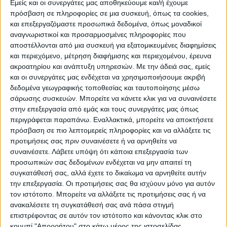
ΠΡΟΟΡΙΣΜΟΊ
ΟΙΚΟΤΟΥΡΙΣΜΟΣ
Εμείς και οι συνεργάτες μας αποθηκεύουμε και/ή έχουμε
πρόσβαση σε πληροφορίες σε μια συσκευή, όπως τα cookies,
και επεξεργαζόμαστε προσωπικά δεδομένα, όπως μοναδικοί
αναγνωριστικοί και προσαρμοσμένες πληροφορίες που
ΠΟΛΙΤΙΣΜΌΣ
αποστέλλονται από μια συσκευή για εξατομικευμένες διαφημίσεις
και περιεχόμενο, μέτρηση διαφήμισης και περιεχομένου, έρευνα
ακροατηρίου και ανάπτυξη υπηρεσιών.
Με την άδειά σας, εμείς
ΕΚΔΗΛΩΣΕΙΣ
ΜΟΥΣΙΚΗ
ΔΙΑΚΡΙΣΕΙΣ
και οι συνεργάτες μας ενδέχεται να χρησιμοποιήσουμε ακριβή
δεδομένα γεωγραφικής τοποθεσίας και ταυτοποίησης μέσω
σάρωσης συσκευών. Μπορείτε να κάνετε κλικ για να συναινέσετε
στην επεξεργασία από εμάς και τους συνεργάτες μας όπως
ΕΘΙΜΑ
ΒΙΒΛΙΟ
περιγράφεται παραπάνω. Εναλλακτικά, μπορείτε να αποκτήσετε
πρόσβαση σε πιο λεπτομερείς πληροφορίες και να αλλάξετε τις
προτιμήσεις σας πριν συναινέσετε ή να αρνηθείτε να
συναινέσετε.
Λάβετε υπόψη ότι κάποια επεξεργασία των
ΙΣΤΟΡΊΑ
ΑΠΌΨΕΙΣ
ΠΡΌΣΩΠΑ
ΣΥΝΕΝΤΕΎΞΕΙΣ
|
προσωπικών σας δεδομένων ενδέχεται να μην απαιτεί τη
συγκατάθεσή σας, αλλά έχετε το δικαίωμα να αρνηθείτε αυτήν
την επεξεργασία. Οι προτιμήσεις σας θα ισχύουν μόνο για αυτόν
ΚΑΤΆΛΟΓΟΣ ΕΠΑΓΓΕΛΜΑΤΙΏΝ
τον ιστότοπο. Μπορείτε να αλλάξετε τις προτιμήσεις σας ή να
ανακαλέσετε τη συγκατάθεσή σας ανά πάσα στιγμή
επιστρέφοντας σε αυτόν τον ιστότοπο και κάνοντας κλικ στο
κουμπί "Απορρήτου" στο κάτω μέρος της ιστοσελίδας.