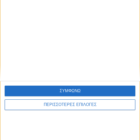
ΔΉΜΟΙ
ΣΥΜΦΩΝΩ
Αφαλάτωση; Μαγγάνιο; Θείο; Ποιο το πρόβλημα
ΠΕΡΙΣΣΟΤΕΡΕΣ ΕΠΙΛΟΓΕΣ
του Νερού του Νεοχωρίου;
Πολιτιστικό Καλοκαίρι 2026: Το πρόγραμμα
εκδηλώσεων του Αυγούστου στον Δήμο Ακτίου –
Βόνιτσας