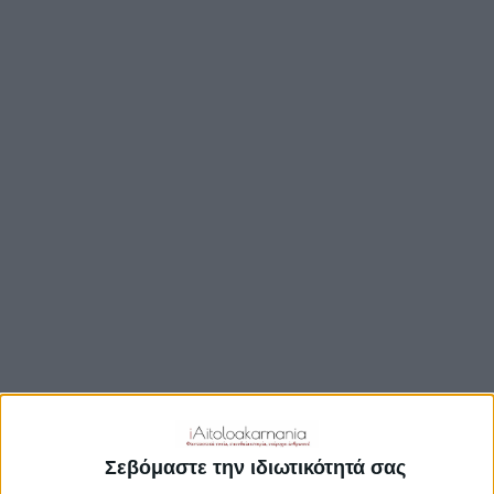
ΒΟΥΛΉ
ΔΉΜΟΙ
ΠΕΡΙΦΈΡΕΙΑ
TRAVEL GUIDE
ΑΞΙΟΘΕΑΤΑ
ΑΡΧΑΙΟΛΟΓΙΚΟΊ ΧΏΡΟΙ
ΚΆΣΤΡΑ
ΓΕΦΎΡΙΑ
ΠΑΡΑΛΊΕΣ
ΛΊΜΝΕΣ
ΓΑΣΤΡΟΝΟΜΙΑ
ΕΞΟΔΟΣ
ΔΡΑΣΤΗΡΙΟΤΗΤΕΣ
Σεβόμαστε την ιδιωτικότητά σας