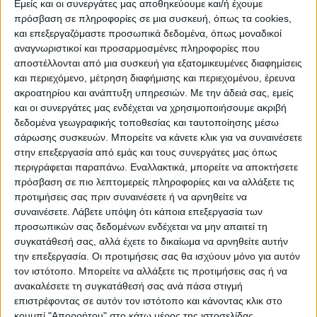
Εμείς και οι συνεργάτες μας αποθηκεύουμε και/ή έχουμε
ΠΡΟΟΡΙΣΜΟΊ
ΟΙΚΟΤΟΥΡΙΣΜΟΣ
πρόσβαση σε πληροφορίες σε μια συσκευή, όπως τα cookies,
και επεξεργαζόμαστε προσωπικά δεδομένα, όπως μοναδικοί
αναγνωριστικοί και προσαρμοσμένες πληροφορίες που
αποστέλλονται από μια συσκευή για εξατομικευμένες διαφημίσεις
ΠΟΛΙΤΙΣΜΌΣ
και περιεχόμενο, μέτρηση διαφήμισης και περιεχομένου, έρευνα
ακροατηρίου και ανάπτυξη υπηρεσιών.
Με την άδειά σας, εμείς
και οι συνεργάτες μας ενδέχεται να χρησιμοποιήσουμε ακριβή
ΕΚΔΗΛΩΣΕΙΣ
ΜΟΥΣΙΚΗ
ΔΙΑΚΡΙΣΕΙΣ
δεδομένα γεωγραφικής τοποθεσίας και ταυτοποίησης μέσω
σάρωσης συσκευών. Μπορείτε να κάνετε κλικ για να συναινέσετε
στην επεξεργασία από εμάς και τους συνεργάτες μας όπως
περιγράφεται παραπάνω. Εναλλακτικά, μπορείτε να αποκτήσετε
ΕΘΙΜΑ
ΒΙΒΛΙΟ
πρόσβαση σε πιο λεπτομερείς πληροφορίες και να αλλάξετε τις
προτιμήσεις σας πριν συναινέσετε ή να αρνηθείτε να
συναινέσετε.
Λάβετε υπόψη ότι κάποια επεξεργασία των
προσωπικών σας δεδομένων ενδέχεται να μην απαιτεί τη
ΙΣΤΟΡΊΑ
ΑΠΌΨΕΙΣ
ΠΡΌΣΩΠΑ
ΣΥΝΕΝΤΕΎΞΕΙΣ
|
συγκατάθεσή σας, αλλά έχετε το δικαίωμα να αρνηθείτε αυτήν
την επεξεργασία. Οι προτιμήσεις σας θα ισχύουν μόνο για αυτόν
τον ιστότοπο. Μπορείτε να αλλάξετε τις προτιμήσεις σας ή να
ΚΑΤΆΛΟΓΟΣ ΕΠΑΓΓΕΛΜΑΤΙΏΝ
ανακαλέσετε τη συγκατάθεσή σας ανά πάσα στιγμή
επιστρέφοντας σε αυτόν τον ιστότοπο και κάνοντας κλικ στο
κουμπί "Απορρήτου" στο κάτω μέρος της ιστοσελίδας.