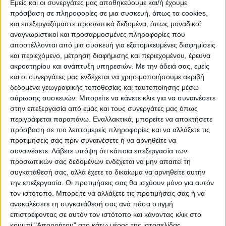
Εμείς και οι συνεργάτες μας αποθηκεύουμε και/ή έχουμε
πρόσβαση σε πληροφορίες σε μια συσκευή, όπως τα cookies,
ΠΟΛΙΤΙΣΜΌΣ
και επεξεργαζόμαστε προσωπικά δεδομένα, όπως μοναδικοί
αναγνωριστικοί και προσαρμοσμένες πληροφορίες που
αποστέλλονται από μια συσκευή για εξατομικευμένες διαφημίσεις
και περιεχόμενο, μέτρηση διαφήμισης και περιεχομένου, έρευνα
ΕΚΔΗΛΩΣΕΙΣ
ΜΟΥΣΙΚΗ
ΔΙΑΚΡΙΣΕΙΣ
ακροατηρίου και ανάπτυξη υπηρεσιών.
Με την άδειά σας, εμείς
και οι συνεργάτες μας ενδέχεται να χρησιμοποιήσουμε ακριβή
δεδομένα γεωγραφικής τοποθεσίας και ταυτοποίησης μέσω
ΕΘΙΜΑ
ΒΙΒΛΙΟ
σάρωσης συσκευών. Μπορείτε να κάνετε κλικ για να συναινέσετε
στην επεξεργασία από εμάς και τους συνεργάτες μας όπως
περιγράφεται παραπάνω. Εναλλακτικά, μπορείτε να αποκτήσετε
πρόσβαση σε πιο λεπτομερείς πληροφορίες και να αλλάξετε τις
ΙΣΤΟΡΊΑ
ΑΠΌΨΕΙΣ
ΠΡΌΣΩΠΑ
ΣΥΝΕΝΤΕΎΞΕΙΣ
|
προτιμήσεις σας πριν συναινέσετε ή να αρνηθείτε να
συναινέσετε.
Λάβετε υπόψη ότι κάποια επεξεργασία των
προσωπικών σας δεδομένων ενδέχεται να μην απαιτεί τη
ΚΑΤΆΛΟΓΟΣ ΕΠΑΓΓΕΛΜΑΤΙΏΝ
συγκατάθεσή σας, αλλά έχετε το δικαίωμα να αρνηθείτε αυτήν
την επεξεργασία. Οι προτιμήσεις σας θα ισχύουν μόνο για αυτόν
τον ιστότοπο. Μπορείτε να αλλάξετε τις προτιμήσεις σας ή να
ανακαλέσετε τη συγκατάθεσή σας ανά πάσα στιγμή
Ετικέτα:
επιστρέφοντας σε αυτόν τον ιστότοπο και κάνοντας κλικ στο
κουμπί "Απορρήτου" στο κάτω μέρος της ιστοσελίδας.