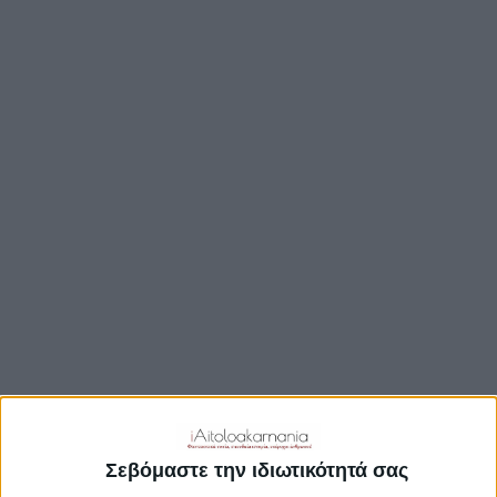
TRAVEL GUIDE
ΑΞΙΟΘΕΑΤΑ
ΑΡΧΑΙΟΛΟΓΙΚΟΊ ΧΏΡΟΙ
ΚΆΣΤΡΑ
ΓΕΦΎΡΙΑ
ΠΑΡΑΛΊΕΣ
ΛΊΜΝΕΣ
ΓΑΣΤΡΟΝΟΜΙΑ
ΕΞΟΔΟΣ
ΔΡΑΣΤΗΡΙΟΤΗΤΕΣ
ΠΡΟΟΡΙΣΜΟΊ
ΟΙΚΟΤΟΥΡΙΣΜΟΣ
Σεβόμαστε την ιδιωτικότητά σας