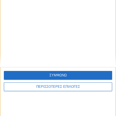
ΔΉΜΟΙ
Αφαλάτωση; Μαγγάνιο; Θείο; Ποιο το πρόβλημα
του Νερού του Νεοχωρίου;
Πολιτιστικό Καλοκαίρι 2026: Το πρόγραμμα
εκδηλώσεων του Αυγούστου στον Δήμο Ακτίου –
Βόνιτσας
ΣΥΜΦΩΝΩ
Απέραντη χωματερή ο Δήμος Ξηρομέρου – Η εικόνα
ΠΕΡΙΣΣΟΤΕΡΕΣ ΕΠΙΛΟΓΕΣ
εγκατάλειψης δεν κρύβεται άλλο
Έρχεται στις 9 Αυγούστου ο 7ος Λαϊκός Αγώνας
Αστακού «Παντελής Καρασεβδάς»