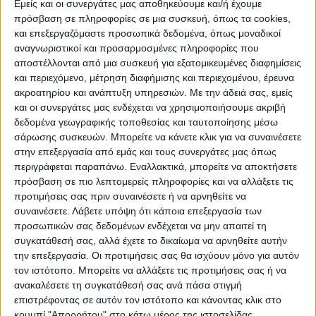
Εμείς και οι συνεργάτες μας αποθηκεύουμε και/ή έχουμε
πρόσβαση σε πληροφορίες σε μια συσκευή, όπως τα cookies,
και επεξεργαζόμαστε προσωπικά δεδομένα, όπως μοναδικοί
ΠΟΛΙΤΙΣΜΌΣ
αναγνωριστικοί και προσαρμοσμένες πληροφορίες που
αποστέλλονται από μια συσκευή για εξατομικευμένες διαφημίσεις
και περιεχόμενο, μέτρηση διαφήμισης και περιεχομένου, έρευνα
ακροατηρίου και ανάπτυξη υπηρεσιών.
Με την άδειά σας, εμείς
ΕΚΔΗΛΩΣΕΙΣ
ΜΟΥΣΙΚΗ
ΔΙΑΚΡΙΣΕΙΣ
και οι συνεργάτες μας ενδέχεται να χρησιμοποιήσουμε ακριβή
δεδομένα γεωγραφικής τοποθεσίας και ταυτοποίησης μέσω
σάρωσης συσκευών. Μπορείτε να κάνετε κλικ για να συναινέσετε
ΕΘΙΜΑ
ΒΙΒΛΙΟ
στην επεξεργασία από εμάς και τους συνεργάτες μας όπως
περιγράφεται παραπάνω. Εναλλακτικά, μπορείτε να αποκτήσετε
πρόσβαση σε πιο λεπτομερείς πληροφορίες και να αλλάξετε τις
προτιμήσεις σας πριν συναινέσετε ή να αρνηθείτε να
ΙΣΤΟΡΊΑ
ΑΠΌΨΕΙΣ
ΠΡΌΣΩΠΑ
ΣΥΝΕΝΤΕΎΞΕΙΣ
|
συναινέσετε.
Λάβετε υπόψη ότι κάποια επεξεργασία των
προσωπικών σας δεδομένων ενδέχεται να μην απαιτεί τη
συγκατάθεσή σας, αλλά έχετε το δικαίωμα να αρνηθείτε αυτήν
ΚΑΤΆΛΟΓΟΣ ΕΠΑΓΓΕΛΜΑΤΙΏΝ
την επεξεργασία. Οι προτιμήσεις σας θα ισχύουν μόνο για αυτόν
τον ιστότοπο. Μπορείτε να αλλάξετε τις προτιμήσεις σας ή να
ανακαλέσετε τη συγκατάθεσή σας ανά πάσα στιγμή
επιστρέφοντας σε αυτόν τον ιστότοπο και κάνοντας κλικ στο
κουμπί "Απορρήτου" στο κάτω μέρος της ιστοσελίδας.