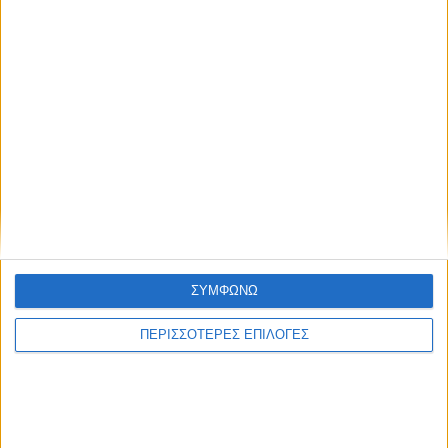
ΔΉΜΟΙ
ΣΥΜΦΩΝΩ
Αφαλάτωση; Μαγγάνιο; Θείο; Ποιο το πρόβλημα
ΠΕΡΙΣΣΟΤΕΡΕΣ ΕΠΙΛΟΓΕΣ
του Νερού του Νεοχωρίου;
Πολιτιστικό Καλοκαίρι 2026: Το πρόγραμμα
εκδηλώσεων του Αυγούστου στον Δήμο Ακτίου –