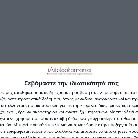
ταυτόχρονα
ΣΥΝΕΧΊΣΤΕ ΤΗΝ ΑΝΆΓΝΩΣΗ…
Δημοσιεύτηκε:
14 Νοεμβρίου 2019
Συντάκτης:
Newsro
Σεβόμαστε την ιδιωτικότητά σας
άτες μας αποθηκεύουμε και/ή έχουμε πρόσβαση σε πληροφορίες σε μια
ργαζόμαστε προσωπικά δεδομένα, όπως μοναδικοί αναγνωριστικοί και 
στέλλονται από μια συσκευή για εξατομικευμένες διαφημίσεις και περ
εχομένου, έρευνα ακροατηρίου και ανάπτυξη υπηρεσιών.
Με την άδειά σα
χεται να χρησιμοποιήσουμε ακριβή δεδομένα γεωγραφικής τοποθεσίας 
ών. Μπορείτε να κάνετε κλικ για να συναινέσετε στην επεξεργασία απ
ς περιγράφεται παραπάνω. Εναλλακτικά, μπορείτε να αποκτήσετε πρό
ίες και να αλλάξετε τις προτιμήσεις σας πριν συναινέσετε ή να αρνηθεί