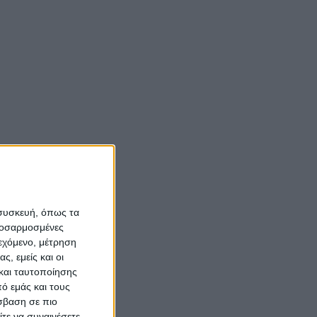
Νίκος Αλιάγας:
«Κληρονόμησα τον
νόστο και την αγάπη
για το Μεσολόγγι»
om
Σπήλαια
Αιτωλοακαρνανίας:
Ένας άγνωστος
ιστορικός και
αρχαιολογικός
θησαυρός
 συσκευή, όπως τα
προσαρμοσμένες
ιεχόμενο, μέτρηση
ς, εμείς και οι
και ταυτοποίησης
ό εμάς και τους
σβαση σε πιο
τε να συναινέσετε.