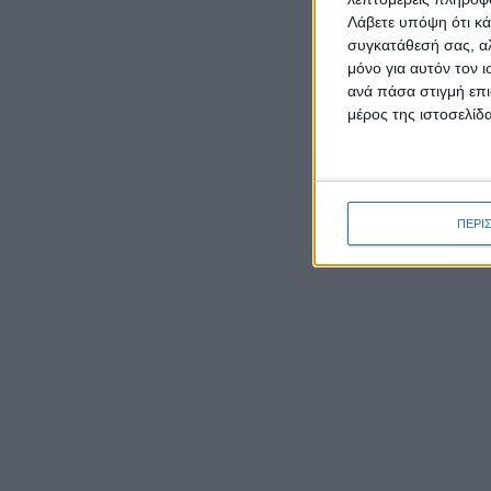
Λάβετε υπόψη ότι κά
συγκατάθεσή σας, αλ
ΡΟΉ ΕΙΔΉΣΕΩΝ
μόνο για αυτόν τον 
ανά πάσα στιγμή επι
μέρος της ιστοσελίδα
Έκθεση φωτογραφιών του
Νίκου Αλιάγα στο Μουσείο
Άλατος
ΠΕΡΙ
Tο Αγγελόκαστρο τρέχει:
Έρχεται στις 10/8 ο 4ος
Αγώνας δρόμου
Ο Ναυτικός Όμιλος
Μεσολογγίου και η «Διέξοδος»
για άλλη μια χρονιά
οργάνωσαν τιμητικές
εκδηλώσεις στον Κάλαμο