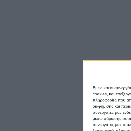
Σε ένα
πολύ κ
κάποτε
Για τη
Εμείς και οι συνεργ
της Κυ
cookies, και επεξε
κάτω λ
πληροφορίες που απο
επίνει
διαφήμισης και περι
Όμηρος
συνεργάτες μας ενδέ
του τό
μέσω σάρωσης συσκευ
συνεργάτες μας όπω
στην ε
λεπτομερείς πληροφορ