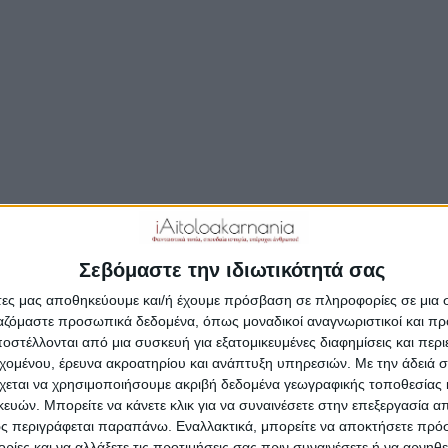
Μοιραστείτε το άρθρο...
 ύψωμα βορειοδυτικά της πόλης του Μεσολογγίου σώζε
αλή κατάσταση ένα μεγάλο μέρος από τα 3 χιλιόμετρα π
 τα τείχη της Αρχαίας Πλευρώνας.
Σεβόμαστε την ιδιωτικότητά σας
ν ακρίβεια της Νέας Αρχαίας Πλευρώνας γνωστή και ως 
άτες μας αποθηκεύουμε και/ή έχουμε πρόσβαση σε πληροφορίες σε μια
ρά-Ρήνης. Για την παλαιά Πλευρώνα που βρισκόταν στον 
ργαζόμαστε προσωπικά δεδομένα, όπως μοναδικοί αναγνωριστικοί και 
όφο και κατά την αρχαιότητα ήταν παράκτια και αποτελο
στέλλονται από μια συσκευή για εξατομικευμένες διαφημίσεις και περ
ο των Θεστιέων με βασιλιά τον μυθικό Θέστιο κάνει ανα
εχομένου, έρευνα ακροατηρίου και ανάπτυξη υπηρεσιών.
Με την άδειά σα
 στην Ιλιάδα. Πλευρώνιοι και Καλυδώνιοι με αρχηγό το Θ
χεται να χρησιμοποιήσουμε ακριβή δεδομένα γεωγραφικής τοποθεσίας 
τε βασιλιά της Πλευρώνας Ανδραίμονα, με 40 πλοία συμμ
ών. Μπορείτε να κάνετε κλικ για να συναινέσετε στην επεξεργασία απ
ς περιγράφεται παραπάνω. Εναλλακτικά, μπορείτε να αποκτήσετε πρό
κστρατεία των Ελλήνων εναντίον της Τροίας. Πιθανόν ν
ίες και να αλλάξετε τις προτιμήσεις σας πριν συναινέσετε ή να αρνηθεί