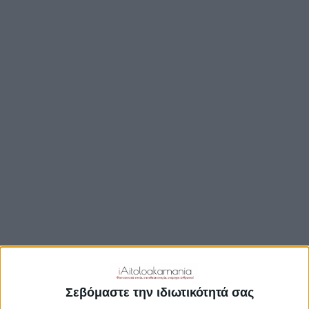
ΒΟΥΛΉ
ΔΉΜΟΙ
ΠΕΡΙΦΈΡΕΙΑ
TRAVEL GUIDE
ΑΞΙΟΘΕΑΤΑ
ΑΡΧΑΙΟΛΟΓΙΚΟΊ ΧΏΡΟΙ
ΚΆΣΤΡΑ
ΓΕΦΎΡΙΑ
ΠΑΡΑΛΊΕΣ
ΛΊΜΝΕΣ
ΓΑΣΤΡΟΝΟΜΙΑ
ΕΞΟΔΟΣ
ΔΡΑΣΤΗΡΙΟΤΗΤΕΣ
Σεβόμαστε την ιδιωτικότητά σας