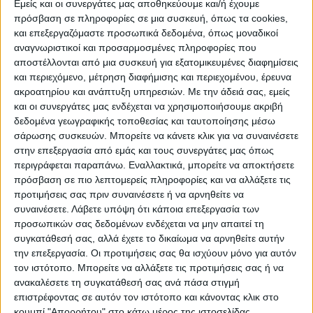
Εμείς και οι συνεργάτες μας αποθηκεύουμε και/ή έχουμε
ΠΡΟΟΡΙΣΜΟΊ
ΟΙΚΟΤΟΥΡΙΣΜΟΣ
πρόσβαση σε πληροφορίες σε μια συσκευή, όπως τα cookies,
και επεξεργαζόμαστε προσωπικά δεδομένα, όπως μοναδικοί
αναγνωριστικοί και προσαρμοσμένες πληροφορίες που
αποστέλλονται από μια συσκευή για εξατομικευμένες διαφημίσεις
ΠΟΛΙΤΙΣΜΌΣ
και περιεχόμενο, μέτρηση διαφήμισης και περιεχομένου, έρευνα
ακροατηρίου και ανάπτυξη υπηρεσιών.
Με την άδειά σας, εμείς
και οι συνεργάτες μας ενδέχεται να χρησιμοποιήσουμε ακριβή
ΕΚΔΗΛΩΣΕΙΣ
ΜΟΥΣΙΚΗ
ΔΙΑΚΡΙΣΕΙΣ
δεδομένα γεωγραφικής τοποθεσίας και ταυτοποίησης μέσω
σάρωσης συσκευών. Μπορείτε να κάνετε κλικ για να συναινέσετε
στην επεξεργασία από εμάς και τους συνεργάτες μας όπως
περιγράφεται παραπάνω. Εναλλακτικά, μπορείτε να αποκτήσετε
ΕΘΙΜΑ
ΒΙΒΛΙΟ
πρόσβαση σε πιο λεπτομερείς πληροφορίες και να αλλάξετε τις
προτιμήσεις σας πριν συναινέσετε ή να αρνηθείτε να
συναινέσετε.
Λάβετε υπόψη ότι κάποια επεξεργασία των
προσωπικών σας δεδομένων ενδέχεται να μην απαιτεί τη
ΙΣΤΟΡΊΑ
ΑΠΌΨΕΙΣ
ΠΡΌΣΩΠΑ
ΣΥΝΕΝΤΕΎΞΕΙΣ
|
συγκατάθεσή σας, αλλά έχετε το δικαίωμα να αρνηθείτε αυτήν
την επεξεργασία. Οι προτιμήσεις σας θα ισχύουν μόνο για αυτόν
τον ιστότοπο. Μπορείτε να αλλάξετε τις προτιμήσεις σας ή να
ΚΑΤΆΛΟΓΟΣ ΕΠΑΓΓΕΛΜΑΤΙΏΝ
ανακαλέσετε τη συγκατάθεσή σας ανά πάσα στιγμή
επιστρέφοντας σε αυτόν τον ιστότοπο και κάνοντας κλικ στο
κουμπί "Απορρήτου" στο κάτω μέρος της ιστοσελίδας.